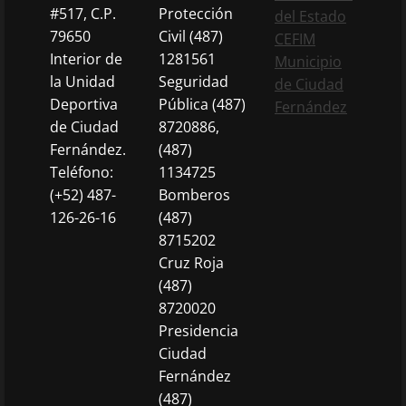
#517, C.P.
Protección
del Estado
79650
Civil (487)
CEFIM
Interior de
1281561
Municipio
la Unidad
Seguridad
de Ciudad
Deportiva
Pública (487)
Fernández
de Ciudad
8720886,
Fernández.
(487)
Teléfono:
1134725
(+52) 487-
Bomberos
126-26-16
(487)
8715202
Cruz Roja
(487)
8720020
Presidencia
Ciudad
Fernández
(487)