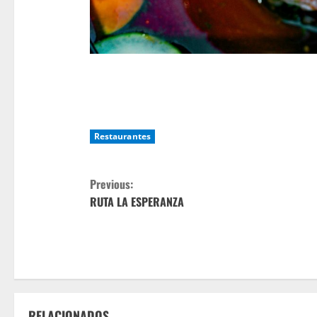
Restaurantes
C
Previous:
RUTA LA ESPERANZA
o
n
t
i
RELACIONADOS