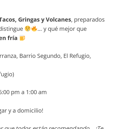
Tacos, Gringas y Volcanes
, preparados
distingue
… y qué mejor que
en fría
ranza, Barrio Segundo, El Refugio,
fugio)
6:00 pm a 1:00 am
ar y a domicilio!
bor que todos están recomendando… ¡Te