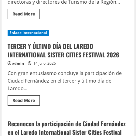
directoras y directores de Turismo de la Región...
Región
Media
Read
Read More
more
about
Entrega
de
Enlace Internacional
Registros
Nacionales
de
TERCER Y ÚLTIMO DÍA DEL LAREDO
Turismo
(RNT)
INTERNATIONAL SISTER CITIES FESTIVAL 2026
admin
14 julio, 2026
Con gran entusiasmo concluye la participación de
Ciudad Fernández en el tercer y último día del
Laredo...
Read
Read More
more
Enlace Internacional
about
TERCER
Y
ÚLTIMO
Reconocen la participación de Ciudad Fernández
DÍA
DEL
en el Laredo International Sister Cities Festival
LAREDO