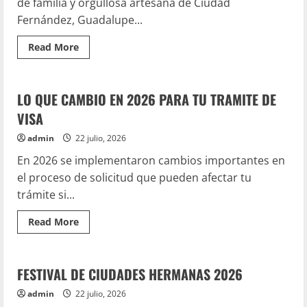
de familia y orgullosa artesana de Ciudad
Fernández, Guadalupe...
Read
Read More
more
Enlace Internacional
about
CONOCE
A
LAS
LO QUE CAMBIO EN 2026 PARA TU TRAMITE DE
ARTESANAS
QUE
VISA
PARTICIPARON
EN
admin
22 julio, 2026
EL
FESTIVAL
En 2026 se implementaron cambios importantes en
DE
CIUDADES
el proceso de solicitud que pueden afectar tu
HERMANAS
2026
trámite si...
Artesanias
Emprendedores
Enlace Internacional
Read
Read More
more
Hecho en CDFDZ
about
LO
QUE
CAMBIO
FESTIVAL DE CIUDADES HERMANAS 2026
EN
2026
admin
22 julio, 2026
PARA