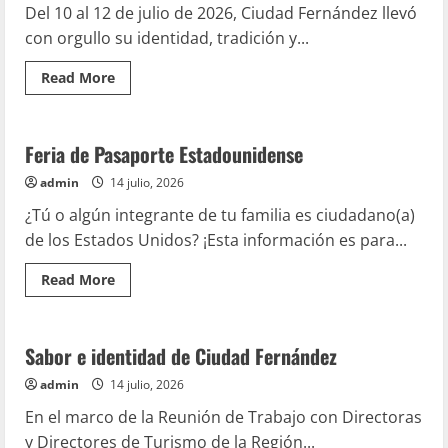
TU
Del 10 al 12 de julio de 2026, Ciudad Fernández llevó
TRAMITE
DE
con orgullo su identidad, tradición y...
VISA
Read
Read More
more
Enlace Internacional
about
FESTIVAL
DE
CIUDADES
Feria de Pasaporte Estadounidense
HERMANAS
2026
admin
14 julio, 2026
¿Tú o algún integrante de tu familia es ciudadano(a)
de los Estados Unidos? ¡Esta información es para...
Artesanias
Emprendedores
Gastronomia tradicional
Read
Read More
more
Hecho en CDFDZ
Hoteles
about
Feria
de
Pasaporte
Sabor e identidad de Ciudad Fernández
Estadounidense
admin
14 julio, 2026
En el marco de la Reunión de Trabajo con Directoras
y Directores de Turismo de la Región...