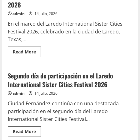
INTERNATIONAL
2026
SISTER
CITIES
admin
14 julio, 2026
FESTIVAL
2026
En el marco del Laredo International Sister Cities
Festival 2026, celebrado en la ciudad de Laredo,
Texas,...
Read
Read More
more
Enlace Internacional
Hecho en CDFDZ
about
Reconocen
la
participación
Segundo día de participación en el Laredo
de
Ciudad
International Sister Cities Festival 2026
Fernández
en
admin
14 julio, 2026
el
Laredo
Ciudad Fernández continúa con una destacada
International
Sister
participación en el segundo día del Laredo
Cities
Festival
International Sister Cities Festival...
2026
Read
Read More
more
about