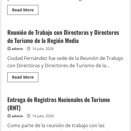
Read
Read More
more
Artesanias
Hecho en CDFDZ
about
Sabor
e
identidad
Reunión de Trabajo con Directoras y Directores
de
Ciudad
de Turismo de la Región Media
Fernández
admin
14 julio, 2026
Ciudad Fernández fue sede de la Reunión de Trabajo
con Directoras y Directores de Turismo de la...
Read
Read More
more
Artesanias
Hoteles
about
Reunión
de
Trabajo
Entrega de Registros Nacionales de Turismo
con
Directoras
(RNT)
y
Directores
admin
14 julio, 2026
de
Turismo
Como parte de la reunión de trabajo con las
de
la