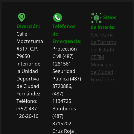
Sitios
Dirección:
Teléfonos
de Interés:
Calle
de
Secretaría
Moctezuma
Emergencia:
de Turismo
#517, C.P.
Protección
del Estado
79650
Civil (487)
CEFIM
Interior de
1281561
Municipio
la Unidad
Seguridad
de Ciudad
Deportiva
Pública (487)
Fernández
de Ciudad
8720886,
Fernández.
(487)
Teléfono:
1134725
(+52) 487-
Bomberos
126-26-16
(487)
8715202
Cruz Roja