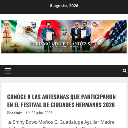
Skip
8 agosto, 2026
to
content
Primary
Artesanias
Emprendedores
Enlace Internacional
Menu
Hecho en CDFDZ
CONOCE A LAS ARTESANAS QUE PARTICIPARON
EN EL FESTIVAL DE CIUDADES HERMANAS 2026
admin
22 julio, 2026
🎀 Shiny Bows Moños C. Guadalupe Aguilar Madre